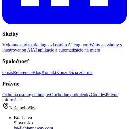
Služby
Výkonnostný marketing s vlastným AI enginom
Weby a e-shopy s
integrovanou AI
AI aplikácie a automatizácie na mieru
Spoločnosť
O nás
Referencie
Blog
Kontakt
Konzultácia zdarma
Právne
Ochrana osobných údajov
Obchodné podmienky
Cookies
Právne
informácie
Naše pobočky
Bratislava
Slovensko
ba@chiannaway.com