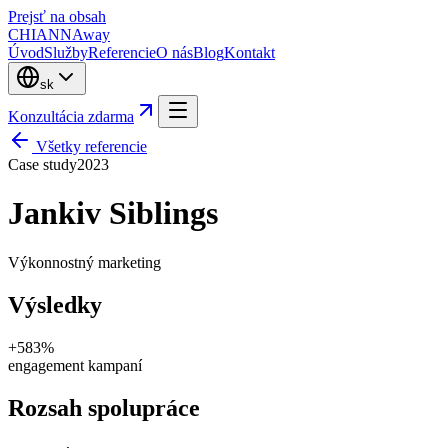
Prejsť na obsah
CHIANNA
way
Úvod
Služby
Referencie
O nás
Blog
Kontakt
sk
Konzultácia zdarma
Všetky referencie
Case study
2023
Jankiv Siblings
Výkonnostný marketing
Výsledky
+583%
engagement kampaní
Rozsah spolupráce