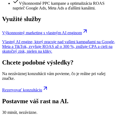
Výkonnostné PPC kampane a optimalizácia ROAS
naprieč Google Ads, Meta Ads a ďalšími kanálmi.
Využité služby
Výkonnostný marketing s vlastným AI enginom
Vlastný AI engine, ktorý pracuje nad vašimi kampaňami na Google,
Meta a TikTok, zvyšuje ROAS až o 300 %, znižuje CPA a cieli na
skutočný zisk, nielen na kliky.
Chcete podobné výsledky?
Na nezáväznej konzultácii vám povieme, čo je reálne pri vašej
značke.
Rezervovať konzultáciu
Postavme váš rast na AI.
30 minút, nezáväzne.