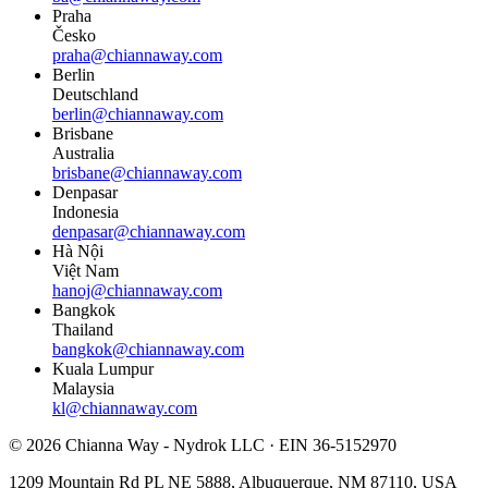
Praha
Česko
praha@chiannaway.com
Berlin
Deutschland
berlin@chiannaway.com
Brisbane
Australia
brisbane@chiannaway.com
Denpasar
Indonesia
denpasar@chiannaway.com
Hà Nội
Việt Nam
hanoj@chiannaway.com
Bangkok
Thailand
bangkok@chiannaway.com
Kuala Lumpur
Malaysia
kl@chiannaway.com
©
2026
Chianna Way
-
Nydrok LLC
· EIN
36-5152970
1209 Mountain Rd PL NE 5888
,
Albuquerque
,
NM
87110
,
USA